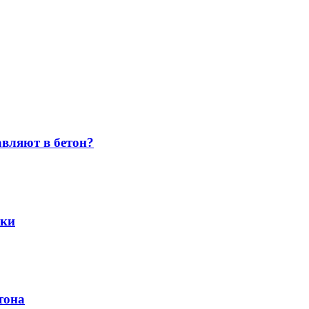
авляют в бетон?
ики
тона