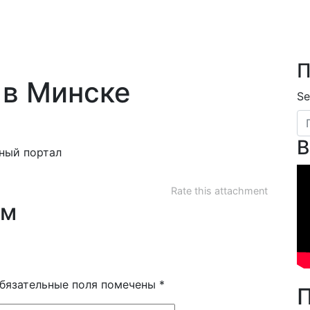
П
 в Минске
Se
В
ный портал
Rate this attachment
ям
бязательные поля помечены
*
П