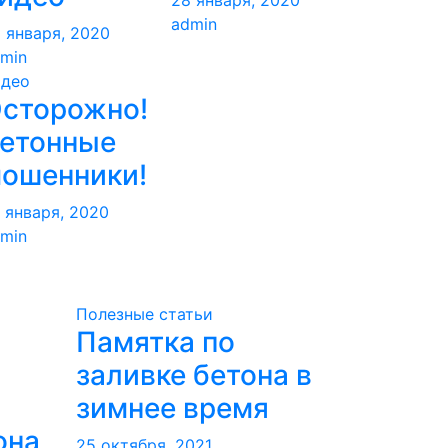
28 января, 2020
admin
 января, 2020
min
идео
сторожно!
етонные
ошенники!
 января, 2020
min
Полезные статьи
Памятка по
заливке бетона в
зимнее время
она
25 октября, 2021