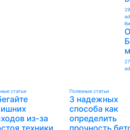
29
ad
В
О
Б
м
27
ad
ные статьи
Полезные статьи
бегайте
3 надежных
лишних
способа как
ходов из-за
определить
стоя техники
прочность бет