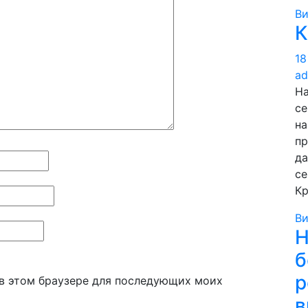
В
К
18
ad
На
се
на
пр
да
се
Кр
В
Н
б
р
а в этом браузере для последующих моих
в