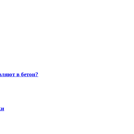
вляют в бетон?
ки