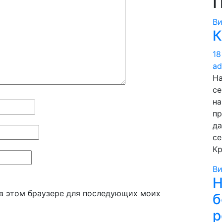
П
В
К
18
ad
На
се
на
пр
да
се
Кр
В
Н
а в этом браузере для последующих моих
б
р