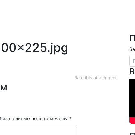
П
300×225.jpg
Se
В
Rate this attachment
ям
бязательные поля помечены
*