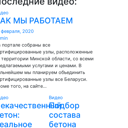
оследние видео:
идео
АК МЫ РАБОТАЕМ
 февраля, 2020
min
 портале собраны все
ртифицированные узлы, расположенные
 территории Минской области, со всеми
едлагаемыми услугами и ценами. В
льнейшем мы планируем объединить
ртифицированные узлы все Беларуси.
оме того, на сайте…
идео
Видео
екачественный
Подбор
етон:
состава
еальное
бетона