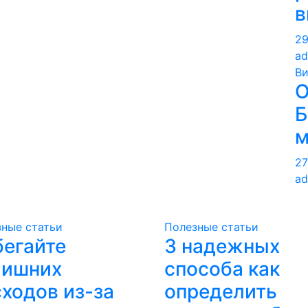
в
29
ad
В
О
Б
м
27
ad
ные статьи
Полезные статьи
бегайте
3 надежных
лишних
способа как
ходов из-за
определить