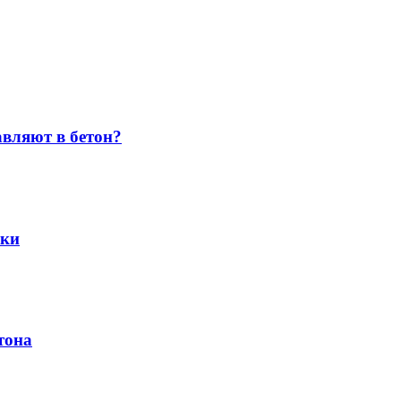
авляют в бетон?
ики
тона